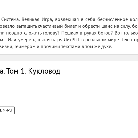
истема. Великая Игра, вовлекшая в себя бесчисленное кол
повезло вытащить счастливый билет и обрести шанс на силу, бо
и поздно сложить голову? Пешках в руках богов? Вот тольк
м... Или умереть, пытаясь. ps ЛитРПГ в реальном мире. Текс
изни, Геймером и прочими текстами в том же духе.
. Том 1. Кукловод
ИЕ МИРЫ