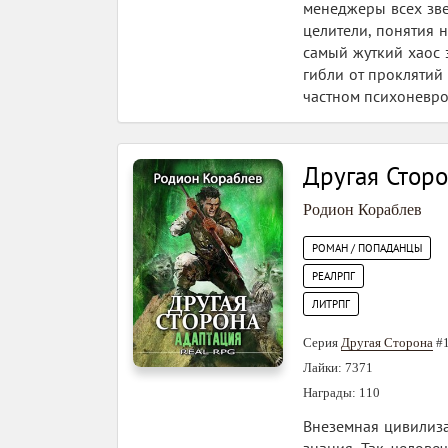
менеджеры всех зве
целители, понятия 
самый жуткий хаос 
гибли от проклятий 
частном психоневрол
Другая Сторо
Родион Кораблев
РОМАН / ПОПАДАНЦЫ
РЕАЛРПГ
ЛИТРПГ
Серия
Другая Сторона
#
Лайки: 7371
Награды: 110
Внеземная цивилиза