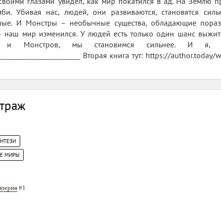
 своими глазами увидел, как мир покатился в ад. На Землю 
мби. Убивая нас, людей, они развиваются, становятся сил
ые. И Монстры – необычные существа, обладающие порази
 наш мир изменился. У людей есть только один шанс выжить
в и Монстров, мы становимся сильнее. И я, А
_______________________ Вторая книга тут: https://author.today/wor
Страж
ЭНТЕЗИ
ИЕ МИРЫ
мперия
#1