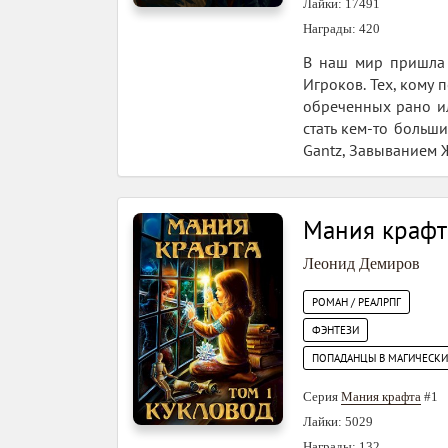
Лайки: 17491
Награды: 420
В наш мир пришла С
Игроков. Тех, кому 
обреченных рано ил
стать кем-то больши
Gantz, Завыванием Ж
Мания крафта
Леонид Демиров
РОМАН / РЕАЛРПГ
ФЭНТЕЗИ
ПОПАДАНЦЫ В МАГИЧЕСК
Серия
Мания крафта
#1
Лайки: 5029
Награды: 132