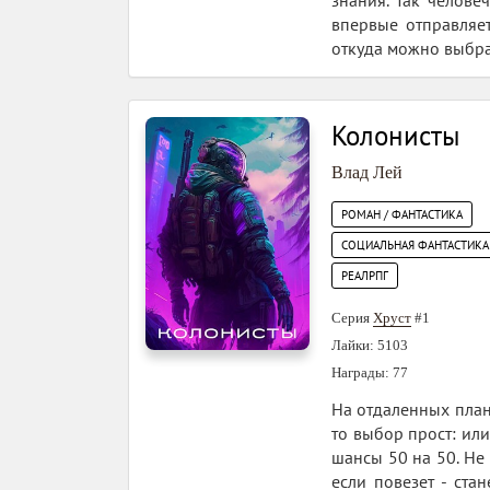
знания. Так челове
впервые отправляе
откуда можно выбрат
Колонисты
Влад Лей
РОМАН / ФАНТАСТИКА
СОЦИАЛЬНАЯ ФАНТАСТИКА
РЕАЛРПГ
Серия
Хруст
#1
Лайки: 5103
Награды: 77
На отдаленных плане
то выбор прост: или
шансы 50 на 50. Не 
если повезет - ст