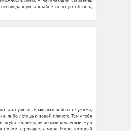
зможности. Алекс – начинающий старатель,
 неизведанную и крайне опасную область,
шь стать пушечным мясом в войнах с чужими,
ки, либо летишь к новой планете. Там у тебя
дешь убит более удачливыми коллегами. Ну а
в новом, строящемся мире. Мире, который