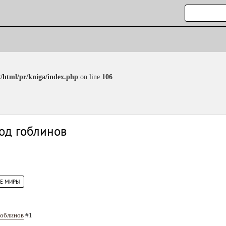
/html/pr/kniga/index.php
on line
106
род гоблинов
ИЕ МИРЫ
Гоблинов
#1