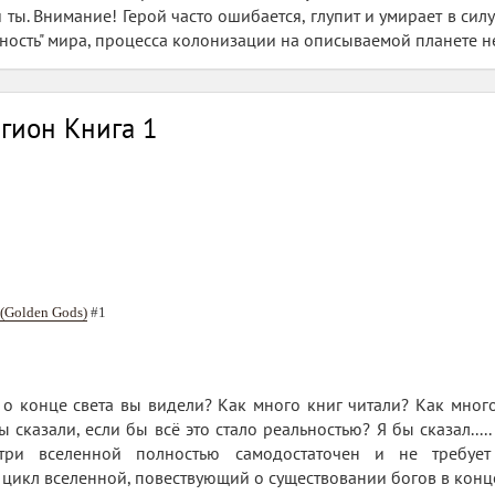
и ты. Внимание! Герой часто ошибается, глупит и умирает в си
ность" мира, процесса колонизации на описываемой планете не
гион Книга 1
(Golden Gods)
#1
о конце света вы видели? Как много книг читали? Как много
ы сказали, если бы всё это стало реальностью? Я бы сказал....
ри вселенной полностью самодостаточен и не требует
икл вселенной, повествующий о существовании богов в конце