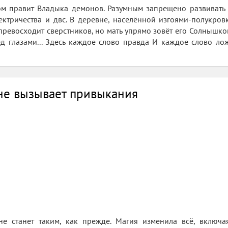
ом правит Владыка демонов. Разумным запрещено развивать 
ектричества и двс. В деревне, населённой изгоями-полукр
 превосходит сверстников, но мать упрямо зовёт его Солнышко
 глазами... Здесь каждое слово правда И каждое слово ложь
не вызывает привыкания
е станет таким, как прежде. Магия изменила всё, включа