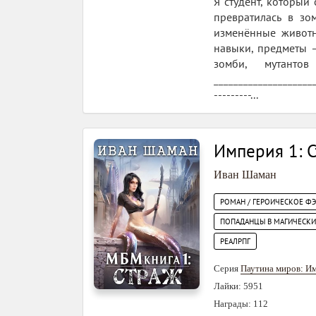
Я студент, который
превратилась в зо
изменённые животн
навыки, предметы –
зомби, мутанто
_____________________
---------...
Империя 1: 
Иван Шаман
РОМАН / ГЕРОИЧЕСКОЕ Ф
ПОПАДАНЦЫ В МАГИЧЕСК
РЕАЛРПГ
Серия
Паутина миров: И
Лайки: 5951
Награды: 112