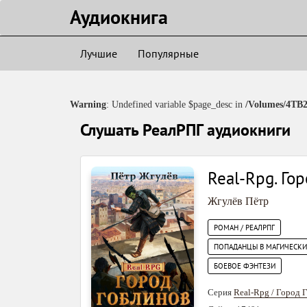
Аудиокнигa
Лучшие
Популярные
Warning
: Undefined variable $page_desc in
/Volumes/4TB2
Слушать РеалРПГ аудиокниги
Real-Rpg. Го
Жгулёв Пётр
РОМАН / РЕАЛРПГ
ПОПАДАНЦЫ В МАГИЧЕСК
БОЕВОЕ ФЭНТЕЗИ
Серия
Real-Rpg / Город 