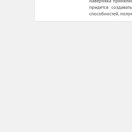
наверняка принялись
придется создават
способностей, получ