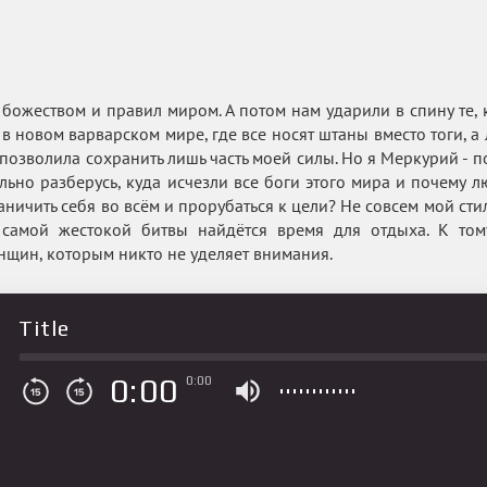
божеством и правил миром. А потом нам ударили в спину те,
- в новом варварском мире, где все носят штаны вместо тоги, 
 позволила сохранить лишь часть моей силы. Но я Меркурий - п
ельно разберусь, куда исчезли все боги этого мира и почему л
аничить себя во всём и прорубаться к цели? Не совсем мой сти
самой жестокой битвы найдётся время для отдыха. К тому
щин, которым никто не уделяет внимания.
Title
0:00
0:00