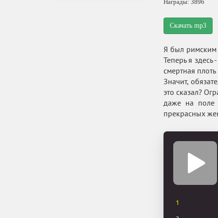
Награды: 3896
Скачать mp3
Я был римским 
Теперь я здесь 
смертная плоть
Значит, обязат
это сказал? Огр
даже на поле 
прекрасных жен
1