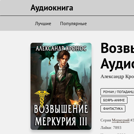
Аудиокнигa
Лучшие
Популярные
Возв
Ауди
Александр Кр
РОМАН / ПОПАДАНЦ
БОЯРЪ-АНИМЕ
ФАНТАСТИКА
Серия
Меркурий
#
Лайки: 7893