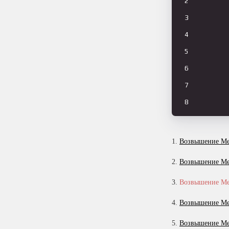
2
3
4
5
6
7
8
9
10
1.
Возвышение Ме
11
2.
Возвышение Ме
12
3.
Возвышение Ме
13
4.
Возвышение Ме
14
15
5.
Возвышение Ме