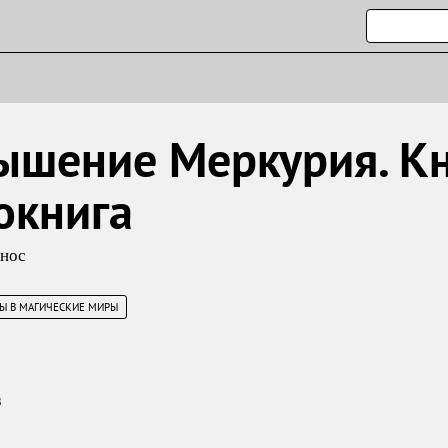
ышение Меркурия. Кн
окнига
онос
Ы В МАГИЧЕСКИЕ МИРЫ
3