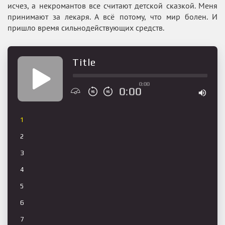
исчез, а некромантов все считают детской сказкой. Меня
принимают за лекаря. А всё потому, что мир болен. И
пришло время сильнодействующих средств.
Title
0:00
0:00
1
2
3
4
5
6
7