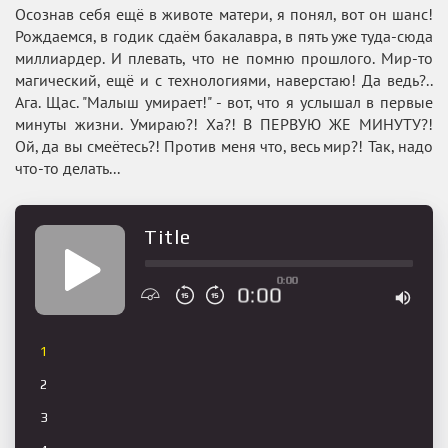
Осознав себя ещё в животе матери, я понял, вот он шанс!
Рождаемся, в годик сдаём бакалавра, в пять уже туда-сюда
миллиардер. И плевать, что не помню прошлого. Мир-то
магический, ещё и с технологиями, наверстаю! Да ведь?..
Ага. Щас. "Малыш умирает!" - вот, что я услышал в первые
минуты жизни. Умираю?! Ха?! В ПЕРВУЮ ЖЕ МИНУТУ?!
Ой, да вы смеётесь?! Против меня что, весь мир?! Так, надо
что-то делать...
Title
0:00
0:00
1
2
3