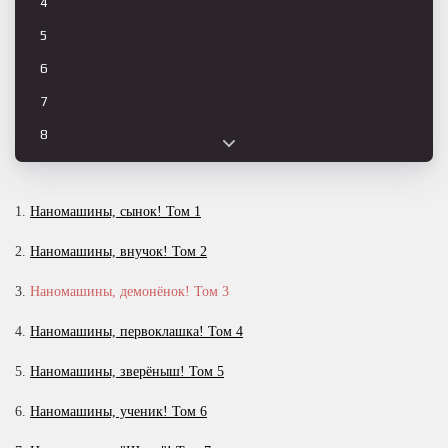
4
5
6
7
8
9
10
1.
Наномашины, сынок! Том 1
11
2.
Наномашины, внучок! Том 2
12
3.
Наномашины, демонёнок! Том 3
13
4.
Наномашины, первоклашка! Том 4
14
15
5.
Наномашины, зверёныш! Том 5
16
6.
Наномашины, ученик! Том 6
17