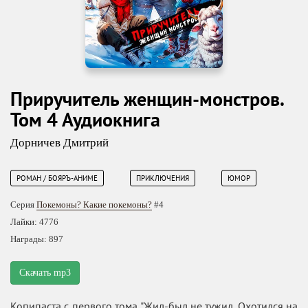
Приручитель женщин-монстров.
Том 4 Аудиокнига
Дорничев Дмитрий
РОМАН / БОЯРЪ-АНИМЕ
ПРИКЛЮЧЕНИЯ
ЮМОР
Серия
Покемоны? Какие покемоны?
#4
Лайки: 4776
Награды: 897
Скачать mp3
Копипаста с первого тома "Жил-был не тужил. Охотился на