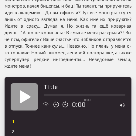
монстров, качал бицепсы, и бац! Ты талант, ты приручитель
иди в академию... Да вы офигели? Тут все монстры ссутся
лишь от одного взгляда на меня. Как мне их приручать?
Идите в сраку... Думал я. Но жизнь та ещё коварная
дрянь..." А это не копипаста: В смысле меня раскрыли?! Вы
чё псы, офигели? Ваше счастье что Зябликов отправляется
в отпуск. Точнее каникулы... Неважно. Но планы у меня о-
го-го какие. Новый питомец ленивой полторашке, а также
суперпупер редкие ингредиенты... Неведомые земли,
ждите меня!
Title
0:00
0:00
1
2