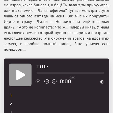
монстров, качал бицепсы, и бац! Ты талант, ты приручитель
иди в академию... Да вы офигели? Тут все монстры ссутся
лишь от одного взгляда на меня. Как мне их приручать?
Идите в сраку... Думал я. Но жизнь та ещё коварная
дрянь..." А это не копипаста: Что ж... Теперь я князь. У меня
есть клочок земли который нужно расширить и построить
настоящее княжество. Я в окружении врагов, на ядовитых
землях, и вообще полный пипец. Зато у меня есть
помидоры...
Title
0:00
0:00
1
2
3