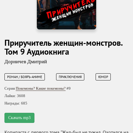
Приручитель женщин-монстров.
Том 9 Аудиокнига
Дорничев Дмитрий
РОМАН / БОЯРЪ-АНИМЕ
ПРИКЛЮЧЕНИЯ
ЮМОР
Серия
Покемоны? Какие покемоны?
#9
Лайки: 3608
Награды: 685
Скачать mp3
Копипаста с первого тома "Жил-был не тужил. Охотился на