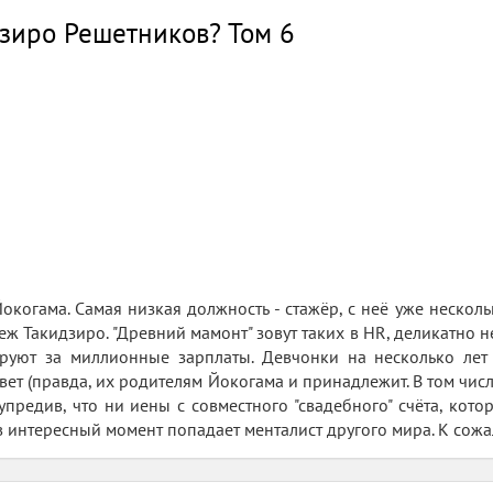
дзиро Решетников? Том 6
когама. Самая низкая должность - стажёр, с неё уже нескол
ж Такидзиро. "Древний мамонт" зовут таких в HR, деликатно н
руют за миллионные зарплаты. Девчонки на несколько лет
т (правда, их родителям Йокогама и принадлежит. В том числе
предив, что ни иены с совместного "свадебного" счёта, кото
в интересный момент попадает менталист другого мира. К сожа