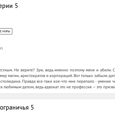
ерии 5
ИЕ МИРЫ
#5
естным. Не верите? Зря, ведь именно поэтому меня и убили.
мир магии, аристократов и корпораций. Вот только забыли дат
столюдина. Правда все-таки кое-что мне перепало - умение чи
ся любимым делом, ведь адвокат это не профессия — это призв
ограничья 5