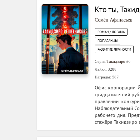
Кто ты, Таки
Семён Афанасьев
РОМАН / ДОРАМА
ПОПАДАНЦЫ
РАЗВИТИЕ ЛИЧНОСТИ
Серия
Такидзиро
#6
Лайки: 3288
Награды: 587
Офис корпорации Йо
тридцатилетний рубе
правлении конкури
Наблюдательный Сове
рабочего дня. Преду
стажёра Такидзиро 