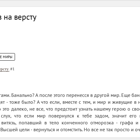
 на версту
ИЕ МИРЫ
ерсту.
#1
гами. Банально? А после этого перенесся в другой мир. Еще бан
т - тоже было? А что если, вместе с тем, и мир и живущие в 
 это далеко, не все, что предстоит узнать нашему герою о сво
 слух, что если мир повернулся к тебе задом, значит его 
витязь, попавший в тело конченного отморозка - графа и
 Высшей цели - вернуться и отомстить. Но все не так просто и о