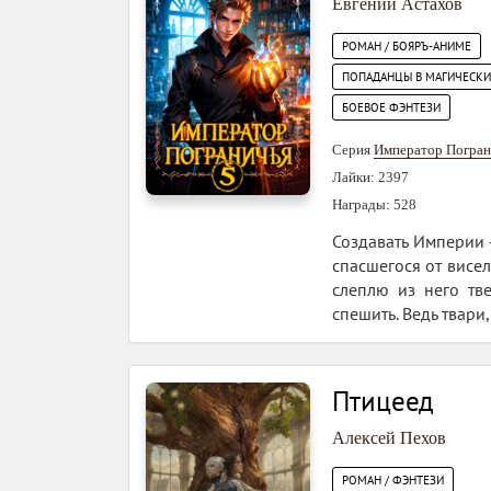
Евгений Астахов
РОМАН / БОЯРЪ-АНИМЕ
ПОПАДАНЦЫ В МАГИЧЕСК
БОЕВОЕ ФЭНТЕЗИ
Серия
Император Погран
Лайки: 2397
Награды: 528
Создавать Империи —
спасшегося от висе
слеплю из него тв
спешить. Ведь твари,
Птицеед
Алексей Пехов
РОМАН / ФЭНТЕЗИ