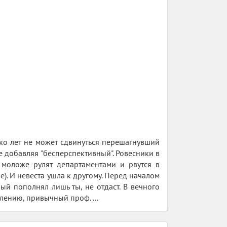
ько лет не может сдвинуться перешагнувший
е добавляя "бесперспективный". Ровесники в
 моложе рулят департаментами и рвутся в
). И невеста ушла к другому. Перед началом
рый пополнял лишь ты, не отдаст. В вечного
лению, привычный проф. ...