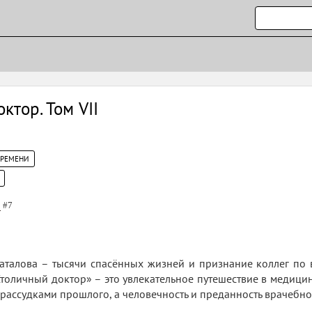
ктор. Том VII
ВРЕМЕНИ
р
#7
аталова – тысячи спасённых жизней и признание коллег по 
Столичный доктор» – это увлекательное путешествие в медицин
драссудками прошлого, а человечность и преданность врачебно