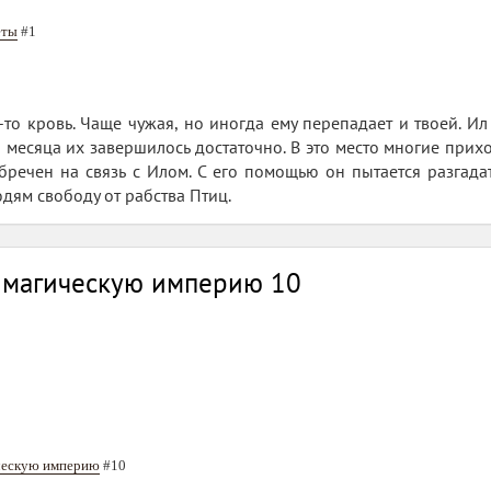
еты
#1
-то кровь. Чаще чужая, но иногда ему перепадает и твоей. И
месяца их завершилось достаточно. В это место многие прихо
бречен на связь с Илом. С его помощью он пытается разгада
дям свободу от рабства Птиц.
л магическую империю 10
ическую империю
#10