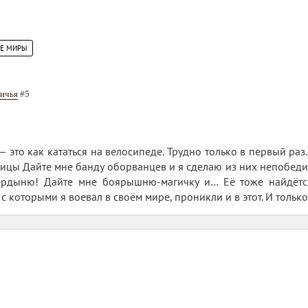
ИЕ МИРЫ
ичья
#5
 это как кататься на велосипеде. Трудно только в первый раз.
лицы Дайте мне банду оборванцев и я сделаю из них непобедим
ердыню! Дайте мне боярышню-магичку и… Её тоже найдётся
 с которыми я воевал в своём мире, проникли и в этот. И только