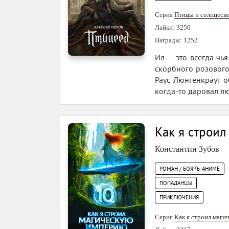
Серия
Птицы и солнцесв
Лайки: 3250
Награды: 1252
Ил — это всегда чья
скорбного розового 
Раус Люнгенкраут о
когда-то даровал лю
Как я строи
Константин Зубов
РОМАН / БОЯРЪ-АНИМЕ
ПОПАДАНЦЫ
ПРИКЛЮЧЕНИЯ
Серия
Как я строил маг