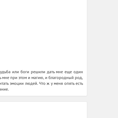
 Судьба или боги решили дать мне еще один
ь мне при этом и магию, и благородный род,
тать эмоции людей. Что ж у меня опять есть
ание.