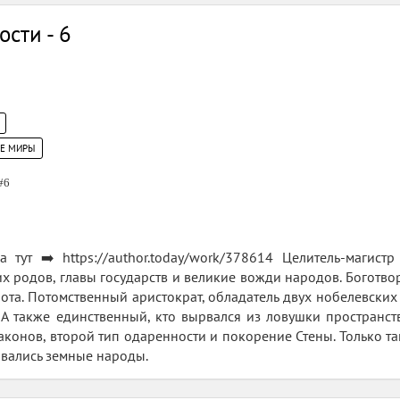
сти - 6
ИЕ МИРЫ
#6
 тут ➡️ https://author.today/work/378614 Целитель-магис
х родов, главы государств и великие вожди народов. Боготво
та. Потомственный аристократ, обладатель двух нобелевских п
 А также единственный, кто вырвался из ловушки пространс
аконов, второй тип одаренности и покорение Стены. Только та
ивались земные народы.