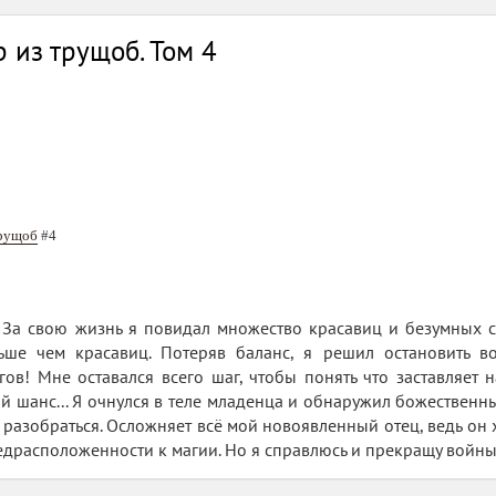
 из трущоб. Том 4
трущоб
#4
. За свою жизнь я повидал множество красавиц и безумных 
ьше чем красавиц. Потеряв баланс, я решил остановить в
ов! Мне оставался всего шаг, чтобы понять что заставляет н
 шанс... Я очнулся в теле младенца и обнаружил божественный 
 разобраться. Осложняет всё мой новоявленный отец, ведь он 
редрасположенности к магии. Но я справлюсь и прекращу войны.